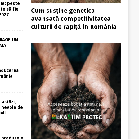
ie: peste
te să fie
Cum susține genetica
-2027
avansată competitivitatea
culturii de rapiță în România
RAGE UN
RMĂ
nducerea
mânia
 astăzi,
e nevoie de
al!
 produsele