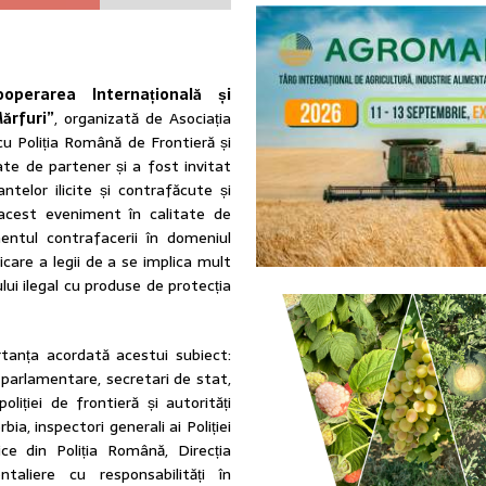
ooperarea Internațională și
Mărfuri”
, organizată de Asociația
 cu Poliția Română de Frontieră și
te de partener și a fost invitat
telor ilicite și contrafăcute și
cest eveniment în calitate de
ntul contrafacerii în domeniul
icare a legii de a se implica mult
lui ilegal cu produse de protecția
rtanța acordată acestui subiect:
i parlamentare, secretari de stat,
liției de frontieră și autorități
a, inspectori generali ai Poliției
ce din Poliția Română, Direcția
ntaliere cu responsabilități în