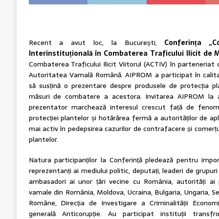
Recent a avut loc, la București,
Conferința „C
Interinstituțională în Combaterea Traficului Ilicit de 
Combaterea Traficului Ilicit Viitorul (ACTIV) în parteneriat
Autoritatea Vamală Română. AIPROM a participat în calita
să susțină o prezentare despre produsele de protecția plan
măsuri de combatere a acestora. Invitarea AIPROM la a
prezentator marchează interesul crescut față de fenome
protecției plantelor și hotărărea fermă a autorităților de apl
mai activ în pedepsirea cazurilor de contrafacere și comerțu
plantelor.
Natura participanților la Conferință pledează pentru impo
reprezentanți ai mediului politic, deputați, leaderi de grupur
ambasadori ai unor țări vecine cu România, autorități ai po
vamale din România, Moldova, Ucraina, Bulgaria, Ungaria, Serbi
Române, Direcția de Investigare a Criminalității Economi
generală Anticorupție. Au participat instituții transfro