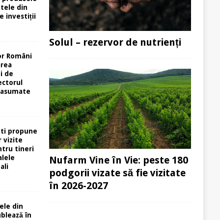
atele din
e investiții
Solul – rezervor de nutrienți
or Români
area
i de
ectorul
 asumate
ti propune
 vizite
tru tineri
alele
Nufarm Vine în Vie: peste 180
ali
podgorii vizate să fie vizitate
în 2026-2027
ele din
ublează în