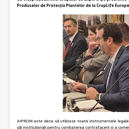
Produselor de Protecția Plantelor de la CropLife Europ
AIPROM este decis să utilizeze toate instrumentele legale ș
săi instituționali pentru combaterea contrafacerii și a comerț