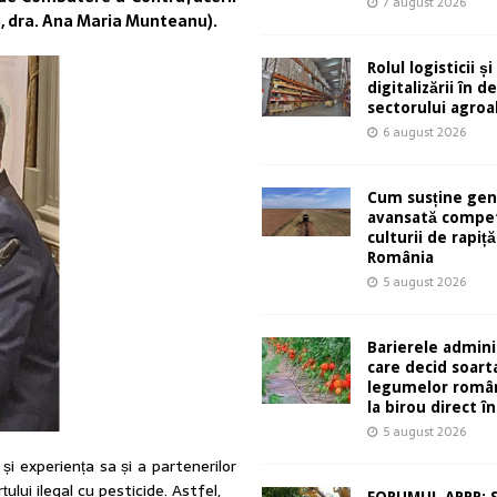
7 august 2026
e, dra. Ana Maria Munteanu).
Rolul logisticii și
digitalizării în 
sectorului agro
6 august 2026
Cum susține gen
avansată compet
culturii de rapiță
România
5 august 2026
Barierele admini
care decid soart
legumelor român
la birou direct în
5 august 2026
i experiența sa și a partenerilor
ului ilegal cu pesticide. Astfel,
FORUMUL APPR: 