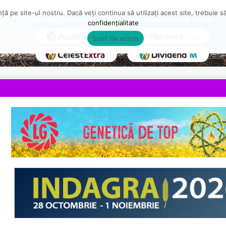
ă pe site-ul nostru. Dacă veți continua să utilizați acest site, trebuie 
confidențialitate
Sunt de acord