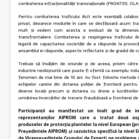
combaterea infracționalității transnaționale (FRONTEX, OL
Pentru combaterea traficului ilicit este esențială colabor
privat, deoarece modurile în care se desfășoară acum trafi
mult și vedem cum acesta a evoluat de la dimensiuni 
transfrontaliere. Combaterea și respingerea traficului i
legată de capacitatea societății de a răspunde la provoc
ansamblul ei răspunde, aspecte reflectate și de gradul de cu
Trebuie să învățăm de oriunde și de aceea, privim cătr
industrie neobișnuită care poate fi oferită ca exemplu: indu
fenomen de mai bine de 10 ani. Au fost folosite metode i
echipelor canine din dotarea poliției de frontieră pentr
diverse locații precum și dotarea cu drone a lucrătorilor
urmărirea încercărilor de trecere frauduloasă a frontierei de
Participanții au manifestat un înalt grad de i
reprezentanților AIPROM care a tratat două aspe
produselor de protecția plantelor la nivel European (p
Președintele AIPROM) și cazuistica specifică la nivel 
de Vicepreședintele Grupului de Experti pe probleme