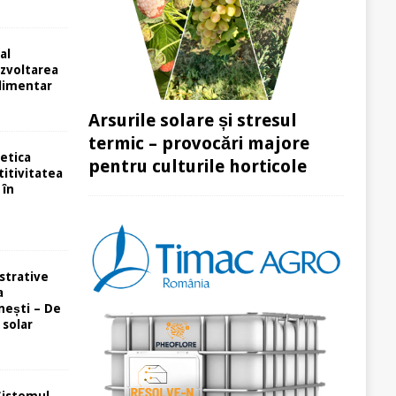
 al
dezvoltarea
alimentar
Arsurile solare și stresul
termic – provocări majore
etica
pentru culturile horticole
itivitatea
 în
strative
a
ești – De
 solar
Sistemul