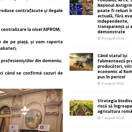
Național Antigri
produse contrafăcute și ilegale
poate fi reluat 
actuală, fără eva
independente,
transparență și 
 centralizare la nivel AIPROM;
demonstrate
4 august 2026
 de pe piață, și vom raporta
 abateri;
Când statul își
l profesioniștilor din domeniu;
falimentează pro
producători, viit
economic al Rom
nci când se confirmă cazuri de
pus în pericol
4 august 2026
Strategia biodive
riscă să îngroap
agricultura rom
3 august 2026