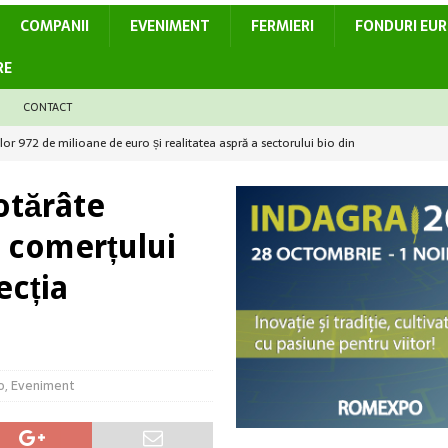
COMPANII
EVENIMENT
FERMIERI
FONDURI EU
RE
CONTACT
t recolta, dar poți pierde startul culturii următoare
ACTUALITATE
i în dezvoltarea sectorului agroalimentar
ACTUALITATE
otărâte
mpetitivitatea culturii de rapiță în România
ACTUALITATE
i comerțului
– provocări majore pentru culturile horticole
ACTUALITATE
ecția
elor 972 de milioane de euro și realitatea aspră a sectorului bio din
o
,
Eveniment