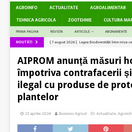
AGROINFO
ACTUALITATE
AGROALIMENTAR
TEHNICA AGRICOLA
ZOOTEHNIE
CULTURA MA
PRIMA PAGINA
REVISTA
ARTICOLE
ABONAMENTE
NOUTĂȚI
[ 6 august 2026 ]
Producții mari la grâu? Ai câștiga
[ 6 august 2026 ]
Rolul logisticii și al digitalizări
AIPROM anunță măsuri h
[ 5 august 2026 ]
Cum susține genetica avansată co
împotriva contrafacerii ș
[ 7 august 2026 ]
Arsurile solare și stresul termic 
ilegal cu produse de prot
[ 7 august 2026 ]
Legea Biodiversității între miza c
România
ACTUALITATE
plantelor
23 aprilie 2024
Business Agricol
Actualitate
,
Agroinf