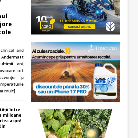
sul
jore
cole
echnical and
ndermatt
ltimii ani,
rovocare tot
cvenței și
Temperaturile
ai mult]
ății între
e milioane
tatea aspră
din