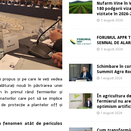
Nufarm Vine în V
180 podgorii viza
vizitate în 2026
3 august 2026
FORUMUL APPR T
SEMNAL DE ALA
3 august 2026
Schimbare în co
Summit Agro Ro
1 august 2026
 propus și pe care le veți vedea
lăturați nouă în păstrarea unei
m în primul rând fermierilor și
În agricultura de
umatorilor care pot să se implice
fermierul nu ar
de protecție a plantelor off și
optimism artifici
1 august 2026
n fenomen atât de periculos
Cum transformă