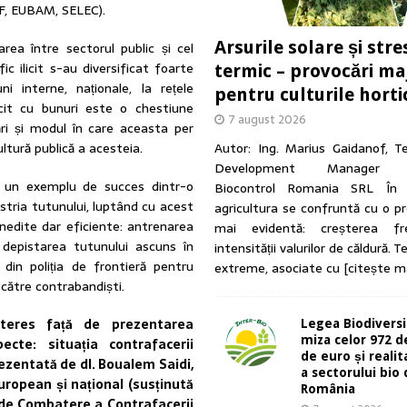
AF, EUBAM, SELEC).
Arsurile solare și stre
area între sectorul public și cel
c ilicit s-au diversificat foarte
termic – provocări ma
interne, naționale, la rețele
pentru culturile horti
licit cu bunuri este o chestiune
7 august 2026
ări și modul în care aceasta per
Autor: Ing. Marius Gaidanof, T
ltură publică a acesteia.
Development Manager A
e un exemplu de succes dintr-o
Biocontrol Romania SRL În u
stria tutunului, luptând cu acest
agricultura se confruntă cu o p
nedite dar eficiente: antrenarea
mai evidentă: creșterea fre
u depistarea tutunului ascuns în
intensității valurilor de căldură. 
 din poliția de frontieră pentru
extreme, asociate cu
[citește m
 către contrabandiști.
nteres față de prezentarea
Legea Biodiversit
miza celor 972 d
cte: situația contrafacerii
de euro și reali
rezentată de dl. Boualem Saidi,
a sectorului bio 
European și național (susținută
România
 de Combatere a Contrafacerii