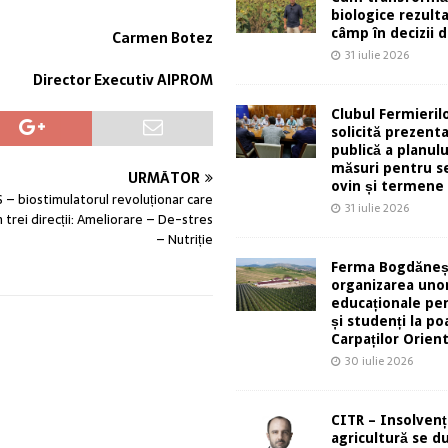
biologice rezult
câmp în decizii d
Carmen Botez
31 iulie 2026
Director Executiv AIPROM
Clubul Fermieril
solicită prezent
publică a planulu
măsuri pentru s
URMĂTOR
ovin și termene
– biostimulatorul revoluționar care
31 iulie 2026
n trei direcții: Ameliorare – De-stres
– Nutriție
Ferma Bogdăneș
organizarea unor
educaționale pen
și studenți la po
Carpaților Orient
30 iulie 2026
CITR – Insolvenț
agricultură se d