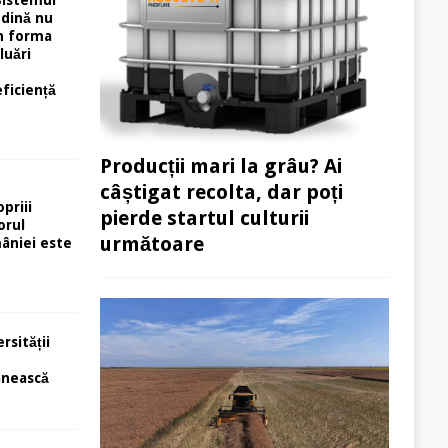
ndină nu
în forma
luări
eficiență
Producții mari la grâu? Ai
câștigat recolta, dar poți
priii
pierde startul culturii
orul
următoare
âniei este
rsității
e
ânească