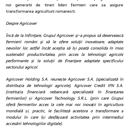
noi generatii de tineri lideri fermieri care sa asigure
transformarea agriculturii romanesti.
Despre Agricover
Încă de la înfiinţare, Grupul Agricover şi-a propus să deservească
fermierii români şi să le ofere soluţii inovatoare, adaptate
nevoilor lor, astfel încât aceştia să își poată consolida în mod
sustenabil productivitatea, prin acces la tehnologii agricole
performante şi la soluţii de finanţare adaptate specificului
sectorului agricol.
Agricover Holding S.A. reunește
Agricover S.A. (specializată în
distribuția de tehnologii agricole), Agricover Credit IFN S.A.
(instituția financiară nebancară specializată în finanțarea
fermierilor) și Agricover Technology S.R.L. (prin care Grupul
oferă fermierilor acces la cele mai noi inovații în agricultura
mondială și, practic, le faciliteză acestora o transformare a
modului în care își desfășoară activitatea prin intermediul
accesării tehnologiilor digitale).