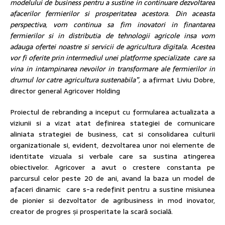
modelului de business pentru a sustine in continuare dezvoltarea
afacerilor fermierilor si prosperitatea acestora. Din aceasta
perspectiva, vom continua sa fim inovatori in finantarea
fermierilor si in distributia de tehnologii agricole insa vom
adauga ofertei noastre si servicii de agricultura digitala. Acestea
vor fi oferite prin intermediul unei platforme specializate care sa
vina in intampinarea nevoilor in transformare ale fermierilor in
drumul lor catre agricultura sustenabila”,
a afirmat Liviu Dobre,
director general Agricover Holding
Proiectul de rebranding a inceput cu formularea actualizata a
viziunii si a vizat atat definirea stategiei de comunicare
aliniata strategiei de business, cat si consolidarea culturii
organizationale si, evident, dezvoltarea unor noi elemente de
identitate vizuala si verbale care sa sustina atingerea
obiectivelor. Agricover a avut o crestere constanta pe
parcursul celor peste 20 de ani, avand la baza un model de
afaceri dinamic care s-a redefinit pentru a sustine misiunea
de pionier si dezvoltator de agribusiness in mod inovator,
creator de progres și prosperitate la scară socială.