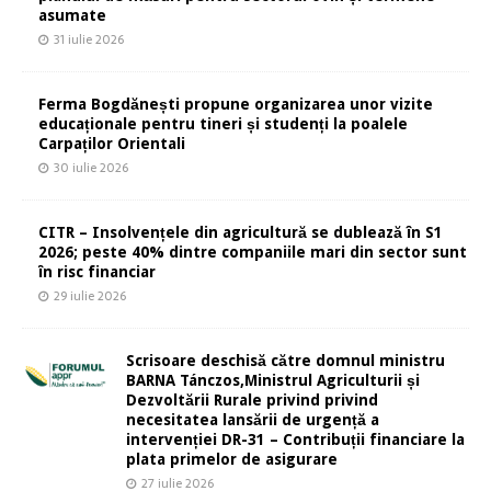
asumate
31 iulie 2026
Ferma Bogdănești propune organizarea unor vizite
educaționale pentru tineri și studenți la poalele
Carpaților Orientali
30 iulie 2026
CITR – Insolvențele din agricultură se dublează în S1
2026; peste 40% dintre companiile mari din sector sunt
în risc financiar
29 iulie 2026
Scrisoare deschisă către domnul ministru
BARNA Tánczos,Ministrul Agriculturii și
Dezvoltării Rurale privind privind
necesitatea lansării de urgență a
intervenției DR-31 – Contribuții financiare la
plata primelor de asigurare
27 iulie 2026