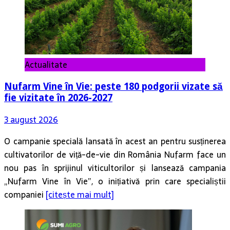
Actualitate
Nufarm Vine în Vie: peste 180 podgorii vizate să
fie vizitate în 2026-2027
3 august 2026
O campanie specială lansată în acest an pentru susținerea
cultivatorilor de viță-de-vie din România Nufarm face un
nou pas în sprijinul viticultorilor și lansează campania
„Nufarm Vine în Vie”, o inițiativă prin care specialiștii
companiei
[citește mai mult]