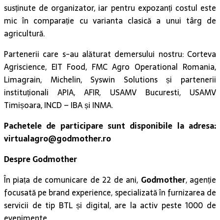
susținute de organizator, iar pentru expozanți costul este
mic în comparație cu varianta clasică a unui târg de
agricultură.
Partenerii care s-au alăturat demersului nostru: Corteva
Agriscience, EIT Food, FMC Agro Operational Romania,
Limagrain, Michelin, Syswin Solutions și partenerii
instituționali APIA, AFIR, USAMV Bucuresti, USAMV
Timișoara, INCD – IBA și INMA.
Pachetele de participare sunt disponibile la adresa:
virtualagro@godmother.ro
Despre Godmother
În piața de comunicare de 22 de ani,
Godmother
, agenție
focusată pe brand experience, specializată în furnizarea de
servicii de tip BTL și digital, are la activ peste 1000 de
evenimente.