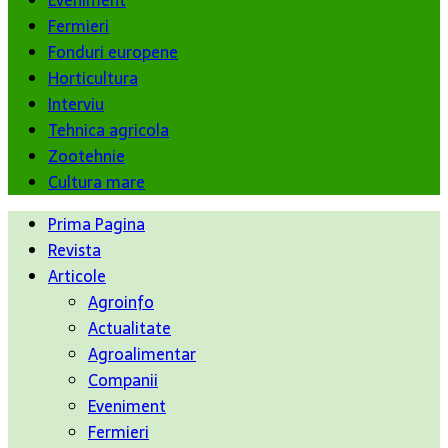
Eveniment
Fermieri
Fonduri europene
Horticultura
Interviu
Tehnica agricola
Zootehnie
Cultura mare
Prima Pagina
Revista
Articole
Agroinfo
Actualitate
Agroalimentar
Companii
Eveniment
Fermieri