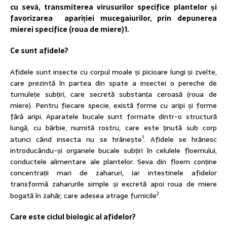
cu sevă, transmiterea virusurilor specifice plantelor și
favorizarea apariției mucegaiurilor, prin depunerea
mierei specifice (roua de miere)
1
.
Ce sunt afidele?
Afidele sunt insecte cu corpul moale și picioare lungi și zvelte,
care prezintă în partea din spate a insectei o pereche de
turnulețe subțiri, care secretă substanța ceroasă (roua de
miere). Pentru fiecare specie, există forme cu aripi și forme
fără aripi. Aparatele bucale sunt formate dintr-o structură
lungă, cu bărbie, numită rostru, care este ținută sub corp
1
atunci când insecta nu se hrănește
. Afidele se hrănesc
introducându-și organele bucale subțiri în celulele floemului,
conductele alimentare ale plantelor. Seva din floem conține
concentrații mari de zaharuri, iar intestinele afidelor
transformă zaharurile simple și excretă apoi roua de miere
2
bogată în zahăr, care adesea atrage furnicile
.
Care este ciclul biologic al afidelor?