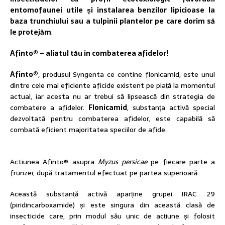
entomofaunei utile și instalarea benzilor lipicioase la
baza trunchiului sau a tulpinii plantelor pe care dorim să
le protejăm
.
Afinto® – aliatul tău în combaterea afidelor!
Afinto®
, produsul Syngenta ce contine flonicamid, este unul
dintre cele mai eficiente aficide existent pe piață la momentul
actual, iar acesta nu ar trebui să lipsească din strategia de
combatere a afidelor.
Flonicamid
, substanța activă special
dezvoltată pentru combaterea afidelor, este capabilă să
combată eficient majoritatea speciilor de afide.
Actiunea Afinto® asupra
Myzus persicae
pe fiecare parte a
frunzei, după tratamentul efectuat pe partea superioară
Această substanță activă aparține grupei IRAC 29
(piridincarboxamide) și este singura din această clasă de
insecticide care, prin modul său unic de acțiune și folosit