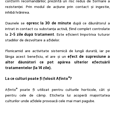
conform recomandărilor, prezintă un risc redus de formare a
rezistenței. Prin modul de acțiune prin contact și ingestie,
inhibă hrănirea.
Daunele se
opresc la 30 de minute
după ce dăunătorul a
intrat in contact cu substanța activă, fiind complet controlate
la
2-5 zile după tratament
. Este eficient împotriva tuturor
stadiilor de dezvoltare a afidelor.
Flonicamid are activitate sistemică de lungă durată, iar pe
lânga acest beneficiu, el are și un
efect de supresiune a
altor dăunători ce pot apărea ulterior efectuării
tratamentelor (la 14 zile).
®
La ce culturi poate fi folosit Afinto
?
®
Afinto
poate fi utilizat pentru culturile horticole, cât și
pentru cele de câmp. Eticheta lui acoperă majoritatea
culturilor unde afidele provoacă cele mai mari pagube.