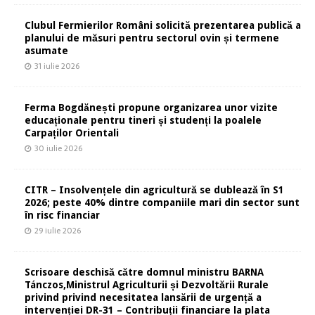
Clubul Fermierilor Români solicită prezentarea publică a
planului de măsuri pentru sectorul ovin și termene
asumate
31 iulie 2026
Ferma Bogdănești propune organizarea unor vizite
educaționale pentru tineri și studenți la poalele
Carpaților Orientali
30 iulie 2026
CITR – Insolvențele din agricultură se dublează în S1
2026; peste 40% dintre companiile mari din sector sunt
în risc financiar
29 iulie 2026
Scrisoare deschisă către domnul ministru BARNA
Tánczos,Ministrul Agriculturii și Dezvoltării Rurale
privind privind necesitatea lansării de urgență a
intervenției DR-31 – Contribuții financiare la plata