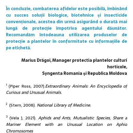
În concluzie, combaterea afidelor este posibilă, îmbinând
cu succes soluții biologice, biotehnice și insecticide
convenționale, acestea din urmă asigurând o durată mai
lungă de protecție împotriva agentului dăunător.
Recomandăm întodeauna utilizarea produselor de
protecție a plantelor în conformitate cu informațiile de
pe etichetă.
Marius Drăgoi, Manager protectia plantelor culturi
horticole,
Syngenta Romania și Republica Moldova
1
(Piper Ross, 2007).
Extraordinary Animals: An Encyclopedia of
Curious and Unusual Animals.
2
(Stern, 2008).
National Library of Medicine.
3
(Vela J, 2021).
Aphids and Ants, Mutualistic Species, Share a
Mariner Element with an Unusual Location on Aphid
Chromosomes