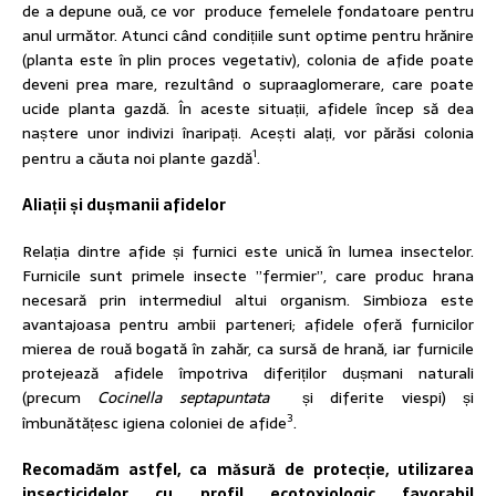
de a depune ouă, ce vor produce femelele fondatoare pentru
anul următor. Atunci când condițiile sunt optime pentru hrănire
(planta este în plin proces vegetativ), colonia de afide poate
deveni prea mare, rezultând o supraaglomerare, care poate
ucide planta gazdă. În aceste situații, afidele încep să dea
naștere unor indivizi înaripați. Acești alați, vor părăsi colonia
1
pentru a căuta noi plante gazdă
.
Aliații și dușmanii afidelor
Relația dintre afide și furnici este unică în lumea insectelor.
Furnicile sunt primele insecte ”fermier”, care produc hrana
necesară prin intermediul altui organism. Simbioza este
avantajoasa pentru ambii parteneri; afidele oferă furnicilor
mierea de rouă bogată în zahăr, ca sursă de hrană, iar furnicile
protejează afidele împotriva diferiților dușmani naturali
(precum
Cocinella septapuntata
și diferite viespi) și
3
îmbunătățesc igiena coloniei de afide
.
Recomadăm astfel, ca măsură de protecție, utilizarea
insecticidelor cu profil ecotoxiologic favorabil