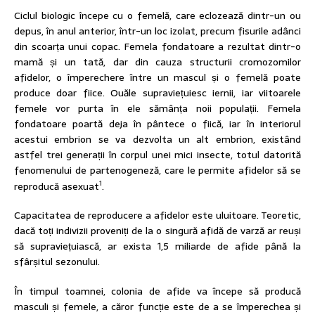
Ciclul biologic începe cu o femelă, care eclozează dintr-un ou
depus, în anul anterior, într-un loc izolat, precum fisurile adânci
din scoarța unui copac. Femela fondatoare a rezultat dintr-o
mamă și un tată, dar din cauza structurii cromozomilor
afidelor, o împerechere între un mascul și o femelă poate
produce doar fiice. Ouăle supraviețuiesc iernii, iar viitoarele
femele vor purta în ele sămânța noii populații. Femela
fondatoare poartă deja în pântece o fiică, iar în interiorul
acestui embrion se va dezvolta un alt embrion, existând
astfel trei generații în corpul unei mici insecte, totul datorită
fenomenului de partenogeneză, care le permite afidelor să se
1
reproducă asexuat
.
Capacitatea de reproducere a afidelor este uluitoare. Teoretic,
dacă toți indivizii proveniți de la o singură afidă de varză ar reuși
să supraviețuiască, ar exista 1,5 miliarde de afide până la
sfârșitul sezonului.
În timpul toamnei, colonia de afide va începe să producă
masculi și femele, a căror funcție este de a se împerechea și