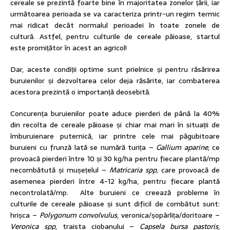
cereale se prezintă foarte bine în majoritatea zonelor țării, iar
următoarea perioada se va caracteriza printr-un regim termic
mai ridicat decât normalul perioadei în toate zonele de
cultură. Astfel, pentru culturile de cereale păioase, startul
este promițător în acest an agricol!
Dar, aceste condiții optime sunt prielnice și pentru răsărirea
buruienilor și dezvoltarea celor deja răsărite, iar combaterea
acestora prezintă o importanță deosebită.
Concurența buruienilor poate aduce pierderi de până la 40%
din recolta de cereale păioase și chiar mai mari în situații de
îmburuienare puternică, iar printre cele mai păgubitoare
buruieni cu frunză lată se numără turița –
Gallium aparine
, ce
provoacă pierderi între 10 și 30 kg/ha pentru fiecare plantă/mp
necombătută și mușețelul –
Matricaria spp,
care provoacă de
asemenea pierderi între 4-12 kg/ha, pentru fiecare plantă
necontrolată/mp. Alte buruieni ce creează probleme în
culturile de cereale păioase și sunt dificil de combătut sunt:
hrișca –
Polygonum convolvulus
, veronica/șopârlița/doritoare –
Veronica spp
, traista ciobanului –
Capsela bursa pastoris
,