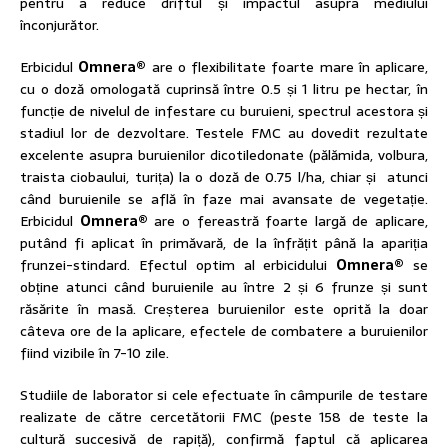
pentru a reduce driftul și impactul asupra mediului
înconjurător.
Erbicidul
Omnera®
are o flexibilitate foarte mare în aplicare,
cu o doză omologată cuprinsă între 0.5 și 1 litru pe hectar, în
funcție de nivelul de infestare cu buruieni, spectrul acestora și
stadiul lor de dezvoltare. Testele FMC au dovedit rezultate
excelente asupra buruienilor dicotiledonate (pălămida, volbura,
traista ciobaului, turița) la o doză de 0.75 l/ha, chiar și atunci
când buruienile se află în faze mai avansate de vegetație.
Erbicidul
Omnera®
are o fereastră foarte largă de aplicare,
putând fi aplicat în primăvară, de la înfrățit până la apariția
frunzei-stindard. Efectul optim al erbicidului
Omnera®
se
obține atunci când buruienile au între 2 și 6 frunze și sunt
răsărite în masă. Creșterea buruienilor este oprită la doar
câteva ore de la aplicare, efectele de combatere a buruienilor
fiind vizibile în 7-10 zile.
Studiile de laborator si cele efectuate în câmpurile de testare
realizate de către cercetătorii FMC (peste 158 de teste la
cultură succesivă de rapiță), confirmă faptul că aplicarea