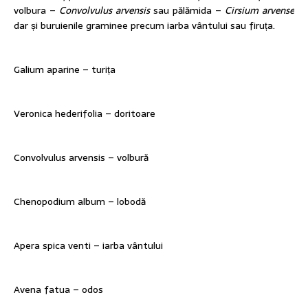
volbura –
Convolvulus arvensis
sau pălămida –
Cirsium arvense
dar și buruienile graminee precum iarba vântului sau firuța.
Galium aparine – turița
Veronica hederifolia – doritoare
Convolvulus arvensis – volbură
Chenopodium album – lobodă
Apera spica venti – iarba vântului
Avena fatua – odos