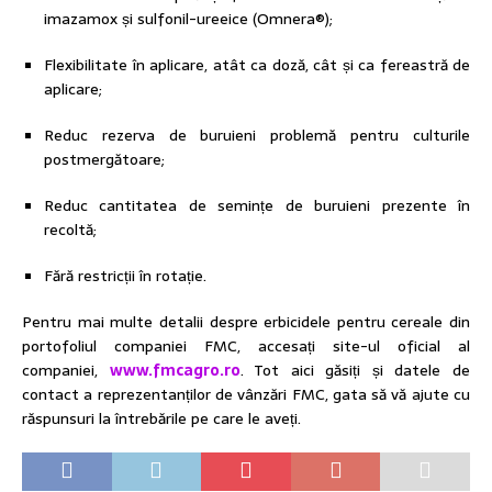
imazamox și sulfonil-ureeice (Omnera®);
Flexibilitate în aplicare, atât ca doză, cât și ca fereastră de
aplicare;
Reduc rezerva de buruieni problemă pentru culturile
postmergătoare;
Reduc cantitatea de semințe de buruieni prezente în
recoltă;
Fără restricții în rotație.
Pentru mai multe detalii despre erbicidele pentru cereale din
portofoliul companiei FMC, accesați site-ul oficial al
companiei,
www.fmcagro.ro
. Tot aici găsiți și datele de
contact a reprezentanților de vânzări FMC, gata să vă ajute cu
răspunsuri la întrebările pe care le aveți.