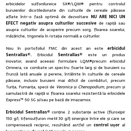
erbicidelor sulfonilureice SX®/LQM® pentru controlul
buruienilor dicotiledonate din culturile de cereale păioase
aflate într-o fază optimă de dezvoltare
N
U
ARE NICI UN
EFECT
negativ asupra culturilor succesive
de rapiță sau
asupra culturilor de acoperire precum sorg, floarea soarelui,
măzăriche, trigonela în rotația normală a culturilor.
Nou în portofoliul FMC din acest an este
e
r
bicidul
Sentrallas
®
.
Erbicidul
Sentrallas
®
este un produs
inovator, avand aceeasi formulare LQM®precum erbicidul
Omnera, ce combate un spectru foarte larg și de buruieni cu
frunză lată anuale și perene, întâlnite în culturile de cereale
păioase, inclusiv buruieni mai dificil de combătut, precum
Turița, Fumarița, specii de
Veronica
și
Chenopodium
, precum și
samulastră de rapiță si floarea soarelui rezistentă la erbicidele
Express™ 50 SG și/sau pe bază de imazamox.
Erbicidul Sentrallas®
conține 2 substanțe active (fluroxipir
150 g/l, tifensulfuron metil 30 g/l) sinergice între ele și care se
compensează reciproc, rezultând astfel un
control ușor
al