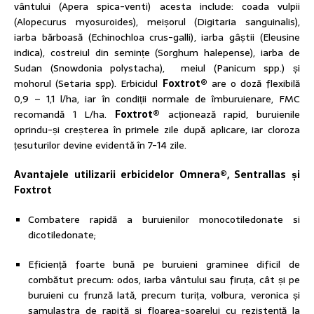
vântului (Apera spica-venti) acesta include: coada vulpii
(Alopecurus myosuroides), meișorul (Digitaria sanguinalis),
iarba bărboasă (Echinochloa crus-galli), iarba gâștii (Eleusine
indica), costreiul din semințe (Sorghum halepense), iarba de
Sudan (Snowdonia polystacha), meiul (Panicum spp.) și
mohorul (Setaria spp). Erbicidul
Foxtrot®
are o doză flexibilă
0,9 – 1,1 l/ha, iar în condiții normale de îmburuienare, FMC
recomandă 1 L/ha.
Foxtrot®
acționează rapid, buruienile
oprindu-și creșterea în primele zile după aplicare, iar cloroza
țesuturilor devine evidentă în 7-14 zile.
Avantajele utilizarii erbicidelor Omnera®, Sentrallas și
Foxtrot
Combatere rapidă a buruienilor monocotiledonate si
dicotiledonate;
Eficiență foarte bună pe buruieni graminee dificil de
combătut precum: odos, iarba vântului sau firuța, cât și pe
buruieni cu frunză lată, precum turița, volbura, veronica și
samulastra de rapită și floarea-soarelui cu rezistență la