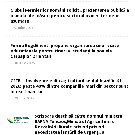
Clubul Fermierilor Români solicită prezentarea publică a
planului de măsuri pentru sectorul ovin și termene
asumate
31 iulie 2026
Ferma Bogdănești propune organizarea unor vizite
educaționale pentru tineri și studenți la poalele
Carpaților Orientali
30 iulie 2026
CITR – Insolvențele din agricultură se dublează în S1
2026; peste 40% dintre companiile mari din sector sunt
în risc financiar
29 iulie 2026
Scrisoare deschisă către domnul ministru
BARNA Tánczos,Ministrul Agriculturii și
Dezvoltării Rurale privind privind
necesitatea lansării de urgență a