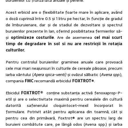
buruienilor cu frunză lată anuale și perene.
Acest erbicid are o flexibilitate foarte mare în aplicare, având
o doză cuprinsă între 0.5 și 1 litru pe hectar, în funcție de gradul
de îmburuienare, dar și de stadiul de dezvoltare și spectrul
buruienilor prezente în lan, oferind posibilitatea fermierilor să-
și
optimizeze costurile
. Are de asemenea
cel mai scurt
timp de degradare în sol si nu are restricții în rotația
culturilor
.
Pentru controlul buruienilor graminee anuale care provoacă
cele mai mari neajunsuri în culturile de cereale păioase, precum
iarba vântului (
Apera spica-venti)
și ovăzul sălbatic (
Avena spp.
),
compania
FMC
recomandă erbicidul
FOXTROT
®.
Ebicidul
FOXTROT®
conține substanța activă fenoxaprop-P-
etil și are o selectivitate maximă pentru cerealele din cultură
datorită safenerului cloquintocet-mexil încorporat în
formulare. Potrivit atât pentru aplicarea din toamnă, cât și
pentru cea din primăvară, Foxtrot® are un spectru larg de
buruieni combătute care, pe lângă odos (Avena spp.) și iarba