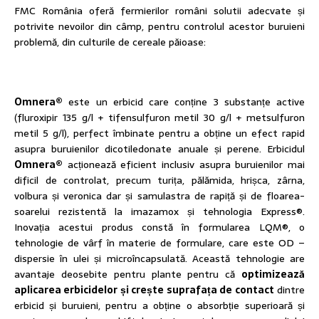
FMC România oferă fermierilor români solutii adecvate și
potrivite nevoilor din câmp, pentru controlul acestor buruieni
problemă, din culturile de cereale păioase:
Omnera®
este un erbicid care conține 3 substanțe active
(fluroxipir 135 g/l + tifensulfuron metil 30 g/l + metsulfuron
metil 5 g/l), perfect îmbinate pentru a obține un efect rapid
asupra buruienilor dicotiledonate anuale și perene. Erbicidul
Omnera®
acționează eficient inclusiv asupra buruienilor mai
dificil de controlat, precum turița, pălămida, hrișca, zârna,
volbura și veronica dar și samulastra de rapiță și de floarea-
soarelui rezistentă la imazamox și tehnologia Express®.
Inovația acestui produs constă în formularea LQM®, o
tehnologie de vârf în materie de formulare, care este OD –
dispersie în ulei și microîncapsulată. Această tehnologie are
avantaje deosebite pentru plante pentru că
optimizează
aplicarea erbicidelor și crește suprafața de contact
dintre
erbicid și buruieni, pentru a obține o absorbție superioară și