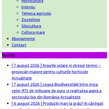
Horticultura
Interviu
Tehnica agricola
Zootehnie
Silvicultura
Cultura mare
Abonamente
Contact
Noutăți
[ 7 august 2026 ]
Arsurile solare și stresul termic –
provocări majore pentru culturile horticole
Actualitate
[ 7 august 2026 ]
Legea Biodiversității între miza
celor 972 de milioane de euro și realitatea aspră a
sectorului bio din România
Actualitate
[ 6 august 2026 ]
Producții mari la grâu? Ai câștigat