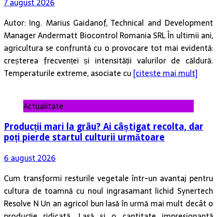
7 august 2026
Autor: Ing. Marius Gaidanof, Technical and Development
Manager Andermatt Biocontrol Romania SRL În ultimii ani,
agricultura se confruntă cu o provocare tot mai evidentă:
creșterea frecvenței și intensității valurilor de căldură.
Temperaturile extreme, asociate cu
[citește mai mult]
Actualitate
Producții mari la grâu? Ai câștigat recolta, dar
poți pierde startul culturii următoare
6 august 2026
Cum transformi resturile vegetale într-un avantaj pentru
cultura de toamnă cu noul ingrasamant lichid Synertech
Resolve N Un an agricol bun lasă în urmă mai mult decât o
producție ridicată. Lasă și o cantitate impresionantă