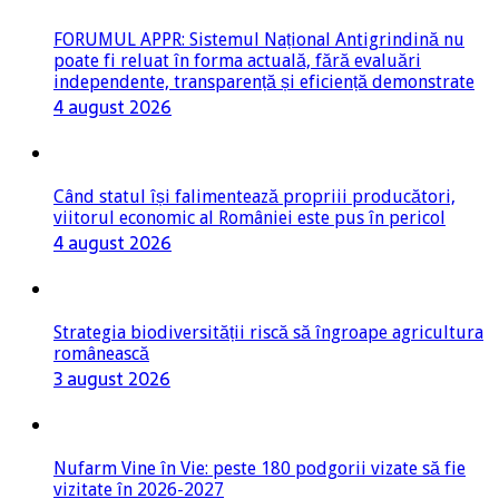
FORUMUL APPR: Sistemul Național Antigrindină nu
poate fi reluat în forma actuală, fără evaluări
independente, transparență și eficiență demonstrate
4 august 2026
Când statul își falimentează propriii producători,
viitorul economic al României este pus în pericol
4 august 2026
Strategia biodiversității riscă să îngroape agricultura
românească
3 august 2026
Nufarm Vine în Vie: peste 180 podgorii vizate să fie
vizitate în 2026-2027