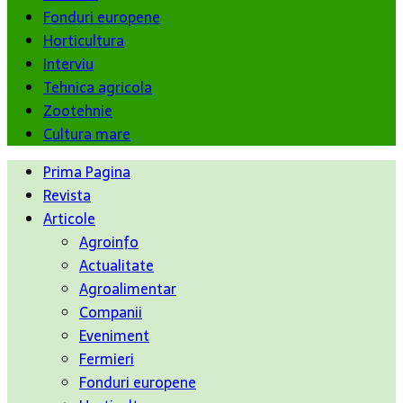
Fonduri europene
Horticultura
Interviu
Tehnica agricola
Zootehnie
Cultura mare
Prima Pagina
Revista
Articole
Agroinfo
Actualitate
Agroalimentar
Companii
Eveniment
Fermieri
Fonduri europene