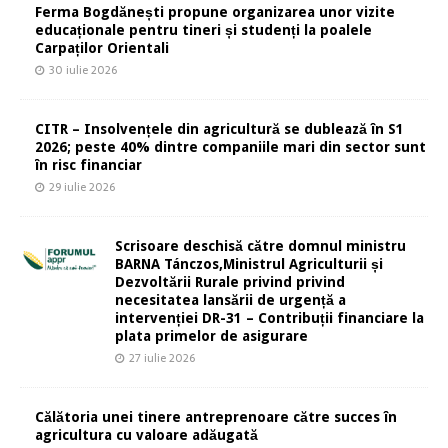
Ferma Bogdănești propune organizarea unor vizite
educaționale pentru tineri și studenți la poalele
Carpaților Orientali
30 iulie 2026
CITR – Insolvențele din agricultură se dublează în S1
2026; peste 40% dintre companiile mari din sector sunt
în risc financiar
29 iulie 2026
Scrisoare deschisă către domnul ministru
BARNA Tánczos,Ministrul Agriculturii și
Dezvoltării Rurale privind privind
necesitatea lansării de urgență a
intervenției DR-31 – Contribuții financiare la
plata primelor de asigurare
27 iulie 2026
Călătoria unei tinere antreprenoare către succes în
agricultura cu valoare adăugată