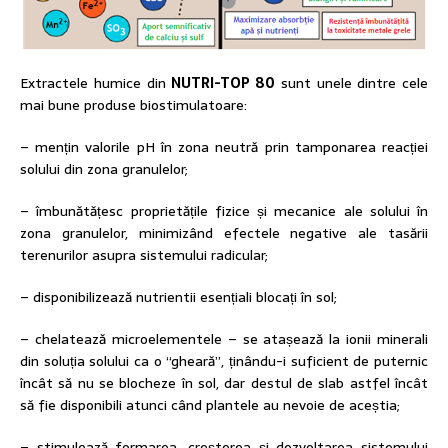
Extractele humice din
NUTRI-TOP 80
sunt unele dintre cele
mai bune produse biostimulatoare:
– mențin valorile pH în zona neutră prin tamponarea reacției
solului din zona granulelor;
– îmbunătățesc proprietățile fizice și mecanice ale solului în
zona granulelor, minimizând efectele negative ale tasării
terenurilor asupra sistemului radicular;
– disponibilizează nutrientii esențiali blocați în sol;
– chelatează microelementele – se atașează la ionii minerali
din soluția solului ca o “gheară”, ținându-i suficient de puternic
încât să nu se blocheze în sol, dar destul de slab astfel încât
să fie disponibili atunci când plantele au nevoie de aceștia;
– stimulează formarea, creșterea și dezvoltarea sistemului