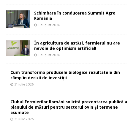
Schimbare în conducerea Summit Agro
România
1 august 2026
În agricultura de astăzi, fermierul nu are
nevoie de optimism artificial!
1 august 2026
Cum transformă produsele biologice rezultatele din
câmp în decizii de investiții
31 iulie 2026
Clubul Fermierilor Români solicită prezentarea publică a
planului de măsuri pentru sectorul ovin și termene
asumate
31 iulie 2026