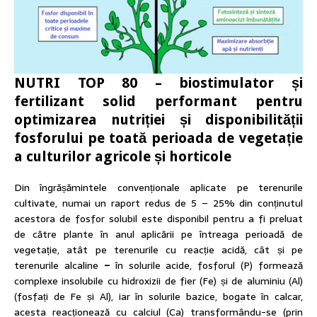
NUTRI TOP 80 – biostimulator și
fertilizant solid performant pentru
optimizarea nutriției și disponibilității
fosforului pe toată perioada de vegetație
a culturilor agricole și horticole
Din îngrășămintele convenționale aplicate pe terenurile
cultivate, numai un raport redus de 5 – 25% din conținutul
acestora de fosfor solubil este disponibil pentru a fi preluat
de către plante în anul aplicării pe întreaga perioadă de
vegetație, atât pe terenurile cu reacție acidă, cât și pe
terenurile alcaline
–
în solurile acide, fosforul (P) formează
complexe insolubile cu hidroxizii de fier (Fe) și de aluminiu (Al)
(fosfați de Fe și Al), iar în solurile bazice, bogate în calcar,
acesta reacționează cu calciul (Ca) transformându-se (prin