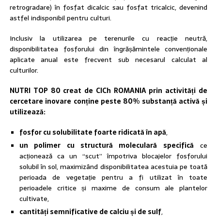
retrogradare) în fosfat dicalcic sau fosfat tricalcic, devenind
astfel indisponibil pentru culturi.
Inclusiv la utilizarea pe terenurile cu reacție neutră,
disponibilitatea fosforului din îngrășămintele convenționale
aplicate anual este frecvent sub necesarul calculat al
culturilor.
NUTRI TOP 80 creat de CICh ROMANIA prin activități de
cercetare inovare
conține peste 80%
substanță activă și
utilizează:
fosfor cu solubilitate foarte ridicată în apă
,
un polimer cu structură moleculară specifică
ce
acționează ca un “scut” împotriva blocajelor fosforului
solubil în sol, maximizând disponibilitatea acestuia pe toată
perioada de vegetație pentru a fi utilizat în toate
perioadele critice și maxime de consum ale plantelor
cultivate,
cantități semnificative de calciu și de sulf
,