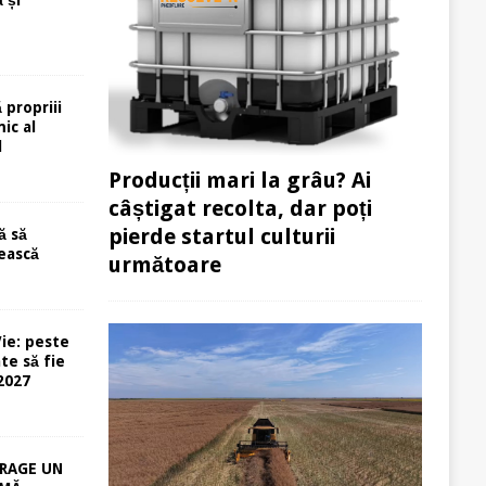
 propriii
ic al
l
Producții mari la grâu? Ai
câștigat recolta, dar poți
pierde startul culturii
ă să
ească
următoare
ie: peste
te să fie
-2027
RAGE UN