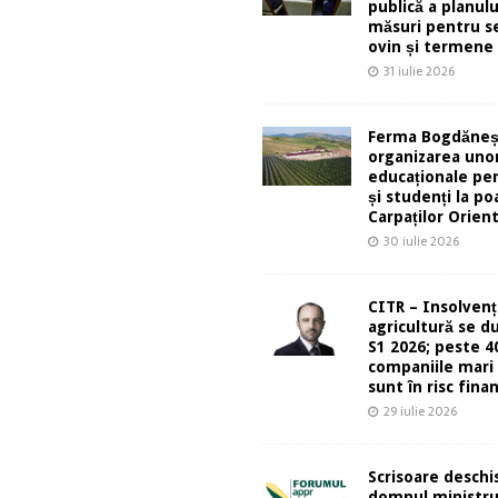
publică a planulu
măsuri pentru s
ovin și termene
31 iulie 2026
Ferma Bogdăneș
organizarea unor
educaționale pen
și studenți la po
Carpaților Orient
30 iulie 2026
CITR – Insolvenț
agricultură se d
S1 2026; peste 4
companiile mari 
sunt în risc finan
29 iulie 2026
Scrisoare deschi
domnul ministr