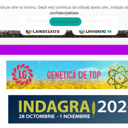
ă pe site-ul nostru. Dacă veți continua să utilizați acest site, trebuie 
confidențialitate
Sunt de acord