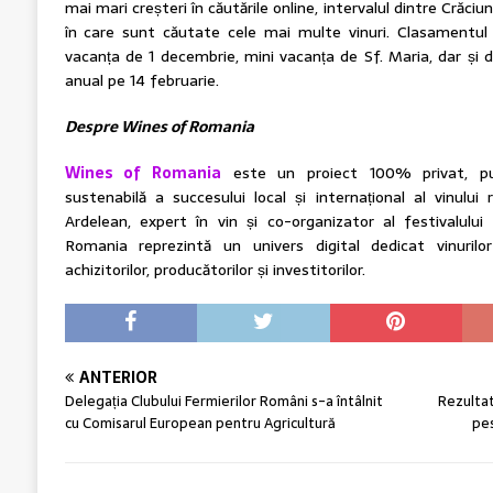
mai mari creșteri în căutările online, intervalul dintre Crăciu
în care sunt căutate cele mai multe vinuri. Clasamentu
vacanța de 1 decembrie, mini vacanța de Sf. Maria, dar și de
anual pe 14 februarie.
Despre Wines of Romania
Wines of Romania
este un proiect 100% privat, put
sustenabilă a succesului local și internațional al vinul
Ardelean, expert în vin și co-organizator al festivalu
Romania reprezintă un univers digital dedicat vinurilor
achizitorilor, producătorilor și investitorilor.
ANTERIOR
Delegația Clubului Fermierilor Români s-a întâlnit
Rezultat
cu Comisarul European pentru Agricultură
pes