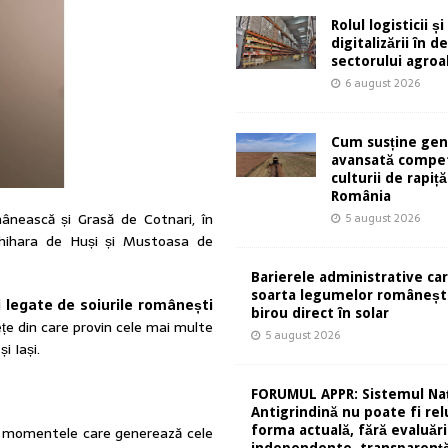
Rolul logisticii și
digitalizării în 
sectorului agro
6 august 2026
Cum susține gen
avansată compet
culturii de rapiță
România
ânească și Grasă de Cotnari, în
5 august 2026
hihara de Huși și Mustoasa de
Barierele administrative ca
soarta legumelor românești
i legate de soiurile românești
birou direct în solar
e din care provin cele mai multe
5 august 2026
i Iași.
FORUMUL APPR: Sistemul Naț
Antigrindină nu poate fi rel
forma actuală, fără evaluări
unt momentele care generează cele
independente, transparență