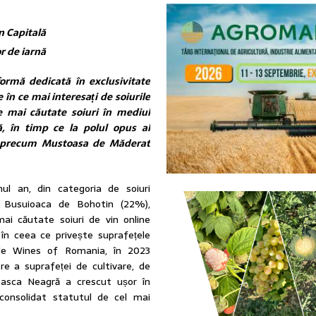
n Capitală
r de iarnă
ormă dedicată în exclusivitate
în ce mai interesați de soiurile
le mai căutate soiuri în mediul
, în timp ce la polul opus al
e, precum Mustoasa de Măderat
ul an, din categoria de soiuri
e: Busuioaca de Bohotin (22%),
ai căutate soiuri de vin online
i în ceea ce privește suprafețele
e de Wines of Romania, în 2023
e a suprafeței de cultivare, de
asca Neagră a crescut ușor în
 consolidat statutul de cel mai