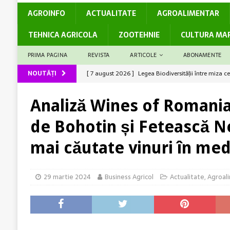
AGROINFO
ACTUALITATE
AGROALIMENTAR
TEHNICA AGRICOLA
ZOOTEHNIE
CULTURA MA
PRIMA PAGINA
REVISTA
ARTICOLE
ABONAMENTE
NOUTĂȚI
[ 7 august 2026 ]
Legea Biodiversității între miza c
România
ACTUALITATE
Analiză Wines of Romani
[ 6 august 2026 ]
Producții mari la grâu? Ai câștiga
de Bohotin și Fetească N
[ 6 august 2026 ]
Rolul logisticii și al digitalizări
mai căutate vinuri în med
[ 5 august 2026 ]
Cum susține genetica avansată co
[ 7 august 2026 ]
Arsurile solare și stresul termic 
29 martie 2024
Business Agricol
Actualitate
,
Agroal