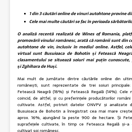
1 din 3 căutări online de vinuri autohtone provine di
Cele mai multe căutări se fac în perioada sărbătorilo
O analiză recentă realizată de Wines of Romania, platf
promovării vinului românesc, arată că românii sunt din ce 
autohtone de vin, inclusiv în mediul online. Astfel, ce
virtual sunt Busuioaca de Bohotin și Fetească Neagră
clasamentului se situează soiuri mai puțin cunoscut
și
Zghihara de Huși.
Mai mult de jumătate dintre căutările online din ultim
românești, sunt reprezentate de trei soiuri principal
Fetească Neagră (18%) și Fetească Regală (14%). Cele m
coincid, de altfel, și cu preferințele producătorilor român
cultivate. Astfel, potrivit datelor ONVPV și analizat
Busuioaca de Bohotin a înregistrat cea mai mare creșter
aprox. 16%, ajungând la peste 900 de hectare. Și Fete
suprafețele cultivate, în timp ce Feteasca Regală și-a
cultivat soi românesc.