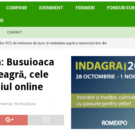
COMPANII
EVENIMENT
FERMIERI
FONDURI EU
RE
CONTACT
elor 972 de milioane de euro și realitatea aspră a sectorului bio din
a: Busuioaca
t recolta, dar poți pierde startul culturii următoare
ACTUALITATE
eagră, cele
i în dezvoltarea sectorului agroalimentar
ACTUALITATE
iul online
mpetitivitatea culturii de rapiță în România
ACTUALITATE
– provocări majore pentru culturile horticole
ACTUALITATE
imentar
,
Horticultura