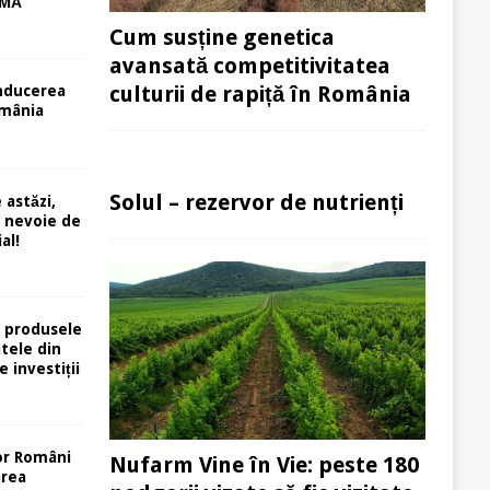
RMĂ
Cum susține genetica
avansată competitivitatea
culturii de rapiță în România
nducerea
mânia
Solul – rezervor de nutrienți
 astăzi,
e nevoie de
al!
 produsele
atele din
e investiții
or Români
Nufarm Vine în Vie: peste 180
area