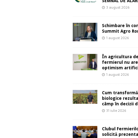
SEMNAL DE ALA
3 august 2026
Schimbare în co
Summit Agro Ro
1 august 2026
În agricultura de
fermierul nu ar
optimism artifici
1 august 2026
Cum transformă
biologice rezult
câmp în decizii d
31 iulie 2026
Clubul Fermieril
solicită prezent