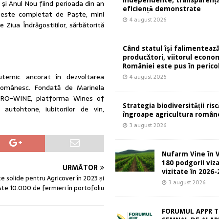
n și Anul Nou fiind perioada din an
eficiență demonstrate
l este completat de Paște, mini
4 august 2026
 Ziua Îndrăgostiților, sărbătorită
Când statul își falimentează
producători, viitorul econom
României este pus în perico
ernic ancorat în dezvoltarea
4 august 2026
ui românesc. Fondată de Marinela
lui RO-WINE, platforma Wines of
Strategia biodiversității risc
 autohtone, iubitorilor de vin,
îngroape agricultura român
3 august 2026
Nufarm Vine în V
180 podgorii viza
URMĂTOR
vizitate în 2026
e solide pentru Agricover în 2023 și
3 august 2026
te 10.000 de fermieri în portofoliu
FORUMUL APPR T