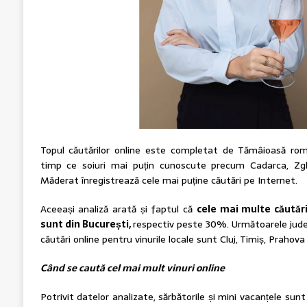
Topul căutărilor online este completat de Tămâioasă rom
timp ce soiuri mai puțin cunoscute precum Cadarca, Zg
Măderat înregistrează cele mai puține căutări pe Internet.
Aceeași analiză arată și faptul că
cele mai multe căutăr
sunt din București,
respectiv peste 30%. Următoarele județ
căutări online pentru vinurile locale sunt Cluj, Timiș, Prahova ș
Când se caută cel mai mult vinuri online
Potrivit datelor analizate, sărbătorile și mini vacanțele s