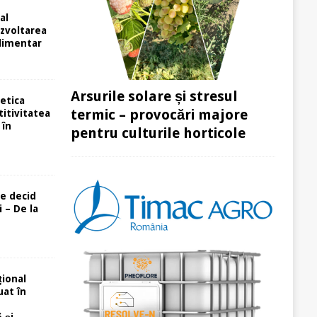
 al
dezvoltarea
alimentar
Arsurile solare și stresul
etica
termic – provocări majore
itivitatea
 în
pentru culturile horticole
re decid
 – De la
ional
uat în
 și