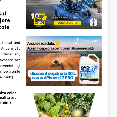
sul
jore
cole
echnical and
ndermatt
ltimii ani,
rovocare tot
cvenței și
Temperaturile
ai mult]
miza celor
ealitatea
România