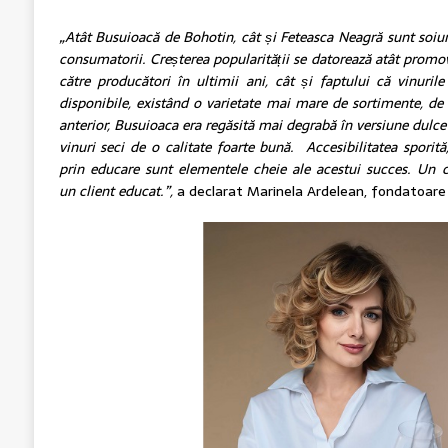
„Atât Busuioacă de Bohotin, cât și Feteasca Neagră sunt soiur
consumatorii. Creșterea popularității se datorează atât promovăr
către producători în ultimii ani, cât și faptului că vinuril
disponibile, existând o varietate mai mare de sortimente, de
anterior, Busuioaca era regăsită mai degrabă în versiune dulce
vinuri seci de o calitate foarte bună. Accesibilitatea sporită
prin educare sunt elementele cheie ale acestui succes. Un
un client educat.”,
a declarat Marinela Ardelean, fondatoar