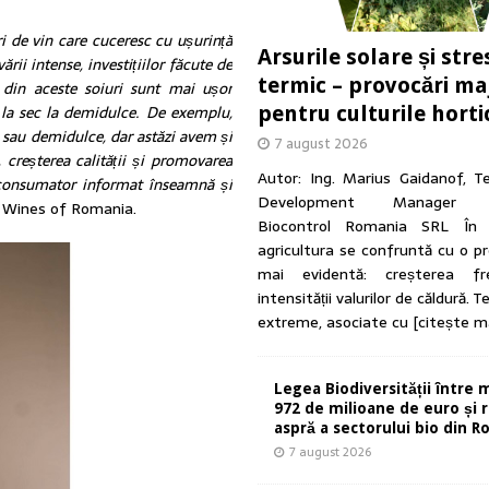
i de vin care cuceresc cu ușurință
Arsurile solare și stre
ii intense, investițiilor făcute de
termic – provocări ma
e din aceste soiuri sunt mai ușor
pentru culturile horti
 la sec la demidulce. De exemplu,
 sau demidulce, dar astăzi avem și
7 august 2026
, creșterea calității și promovarea
Autor: Ing. Marius Gaidanof, T
 consumator informat înseamnă și
Development Manager A
e Wines of Romania.
Biocontrol Romania SRL În u
agricultura se confruntă cu o p
mai evidentă: creșterea fre
intensității valurilor de căldură. 
extreme, asociate cu
[citește m
Legea Biodiversității între 
972 de milioane de euro și r
aspră a sectorului bio din 
7 august 2026