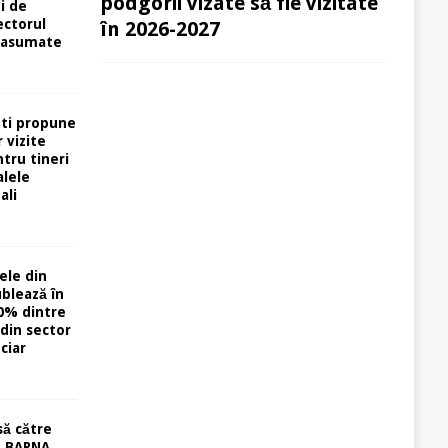
podgorii vizate să fie vizitate
i de
ectorul
în 2026-2027
 asumate
ti propune
 vizite
tru tineri
alele
ali
ele din
ublează în
0% dintre
din sector
ciar
să către
u BARNA